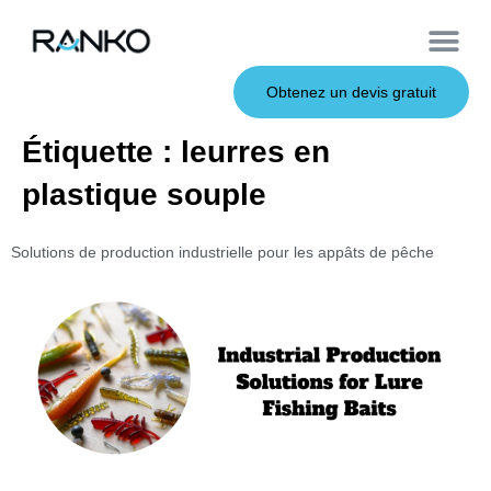
À propos de nous
Leurres souples
Canne à pêche
Leurres en métal
Service OEM
Leurres durs
Obtenez un devis gratuit
Étiquette :
leurres en
plastique souple
Solutions de production industrielle pour les appâts de pêche