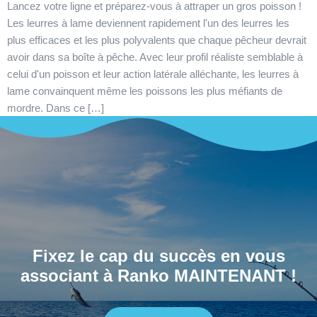
Lancez votre ligne et préparez-vous à attraper un gros poisson !
Les leurres à lame deviennent rapidement l'un des leurres les
plus efficaces et les plus polyvalents que chaque pêcheur devrait
avoir dans sa boîte à pêche. Avec leur profil réaliste semblable à
celui d'un poisson et leur action latérale alléchante, les leurres à
lame convainquent même les poissons les plus méfiants de
mordre. Dans ce […]
Fixez le cap du succès en vous
associant à Ranko MAINTENANT !