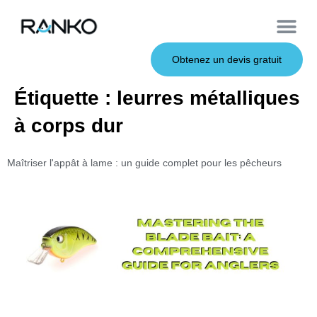
À propos de nous
Leurres souples
Canne à pêche
Leurres en métal
Service OEM
Leurres durs
Obtenez un devis gratuit
Étiquette :
leurres métalliques
à corps dur
Maîtriser l'appât à lame : un guide complet pour les pêcheurs