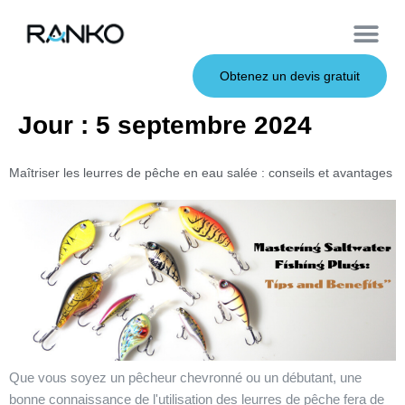
À propos de nous
Leurres souples
Canne à pêche
Leurres en métal
Service OEM
Leurres durs
Obtenez un devis gratuit
Jour :
5 septembre 2024
Maîtriser les leurres de pêche en eau salée : conseils et avantages
Que vous soyez un pêcheur chevronné ou un débutant, une
bonne connaissance de l'utilisation des leurres de pêche fera de