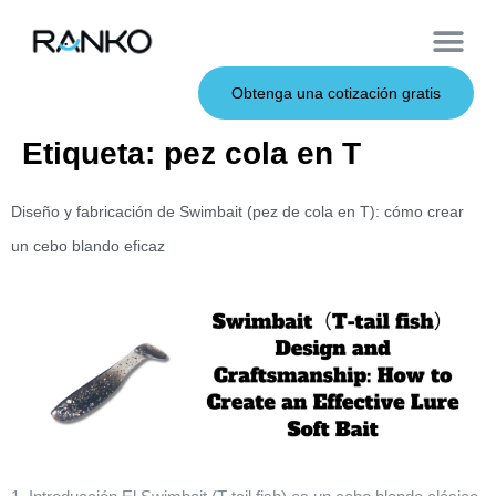
Cebos de metal
Sobre nosotros
Cebos blandos
Caña de pescar
Cebos duros
Servicio OEM
Obtenga una cotización gratis
Etiqueta:
pez cola en T
Diseño y fabricación de Swimbait (pez de cola en T): cómo crear
un cebo blando eficaz