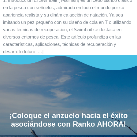
1. Introducción El Swimbait (T-tail fish) es un cebo blando clásico
en la pesca con señuelos, admirado en todo el mundo por su
apariencia realista y su dinámica acción de natación. Ya sea
imitando un pez pequeño con su diseño de cola en T o utilizando
varias técnicas de recuperación, el Swimbait se destaca en
diversos entornos de pesca. Este artículo profundiza en las
características, aplicaciones, técnicas de recuperación y
desarrollo futuro […]
¡Coloque el anzuelo hacia el éxito
asociándose con Ranko AHORA!