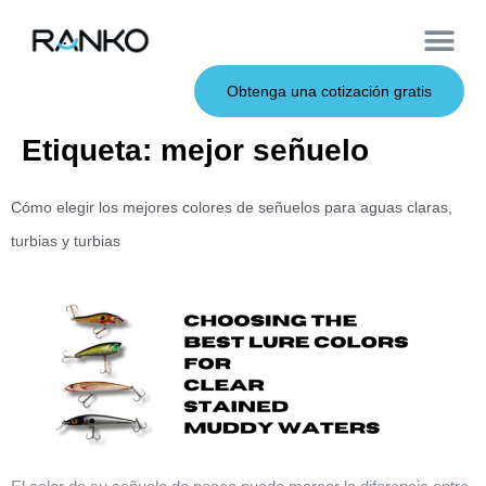
Cebos de metal
Sobre nosotros
Cebos blandos
Caña de pescar
Cebos duros
Servicio OEM
Obtenga una cotización gratis
Etiqueta:
mejor señuelo
Cómo elegir los mejores colores de señuelos para aguas claras,
turbias y turbias