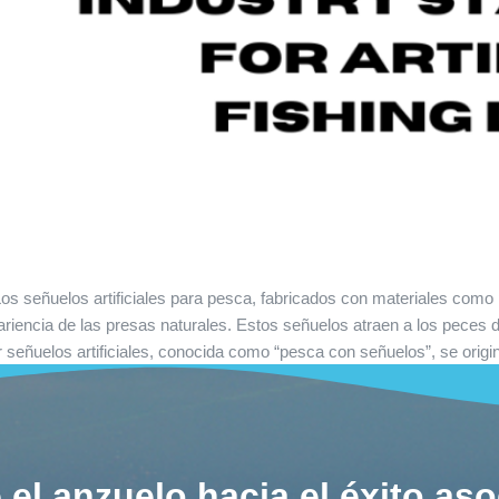
os señuelos artificiales para pesca, fabricados con materiales como 
ariencia de las presas naturales. Estos señuelos atraen a los peces 
r señuelos artificiales, conocida como “pesca con señuelos”, se origi
 el anzuelo hacia el éxito as