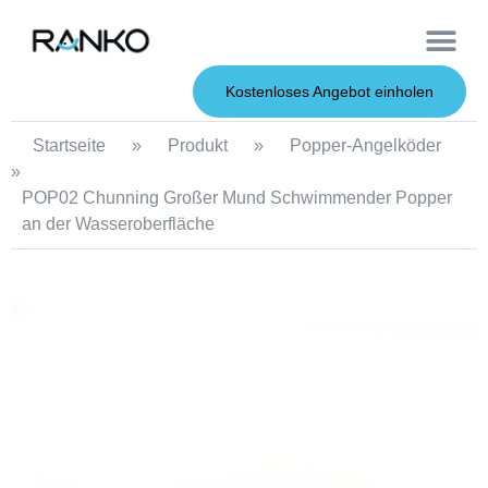
OEM-Dienst
Weiche Köder
Harte Köder
Kostenloses Angebot einholen
Startseite
»
Produkt
»
Popper-Angelköder
»
POP02 Chunning Großer Mund Schwimmender Popper
an der Wasseroberfläche