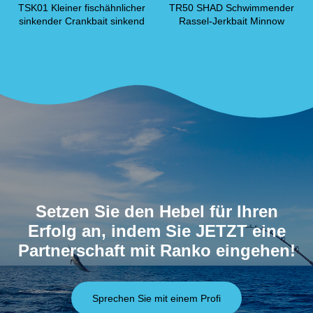
TSK01 Kleiner fischähnlicher
TR50 SHAD Schwimmender
sinkender Crankbait sinkend
Rassel-Jerkbait Minnow
Setzen Sie den Hebel für Ihren
Erfolg an, indem Sie JETZT eine
Partnerschaft mit Ranko eingehen!
Sprechen Sie mit einem Profi