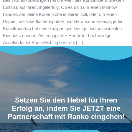
Beim Kunstköderangeln hat die Wahl des Kunstköders direkten
Einfluss auf Ihren Angelerfolg. Ob es sich um einen Minnow
handelt, der kleine Köderfische imitieren soll, oder um einen
Popper, der Oberflächenspritzer und Geräusche erzeugt, jeder
Kunstködertyp hat sein einzigartiges Design und seine idealen
Einsatzszenarien. Als engagierter Hersteller hochwertiger
Angelköder ist RankoFishing bestrebt […]
Setzen Sie den Hebel für Ihren
Erfolg an, indem Sie JETZT eine
Partnerschaft mit Ranko eingehen!