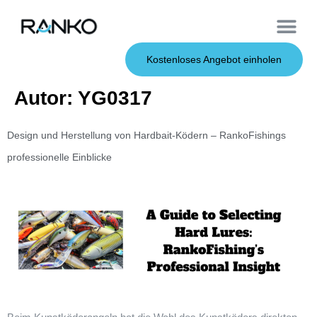
OEM-Dienst
Weiche Köder
Harte Köder
Kostenloses Angebot einholen
Autor:
YG0317
Design und Herstellung von Hardbait-Ködern – RankoFishings
professionelle Einblicke