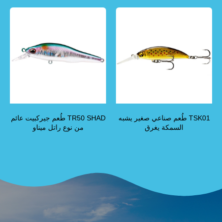
TSK01 طُعم صناعي صغير يشبه
TR50 SHAD طُعم جيركبيت عائم
السمكة يغرق
من نوع راتل ميناو