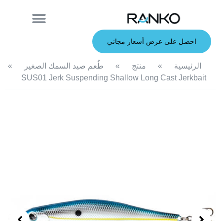
معلومات عنا
قصبة الصيد
الطعوم الصلبة
الطعوم الناعمة
خدمة صانعي القطع الأصلية
الطعوم المعدنية
احصل على عرض أسعار مجاني
الرئيسية
»
منتج
»
طُعم صيد السمك الصغير
»
SUS01 Jerk Suspending Shallow Long Cast Jerkbait