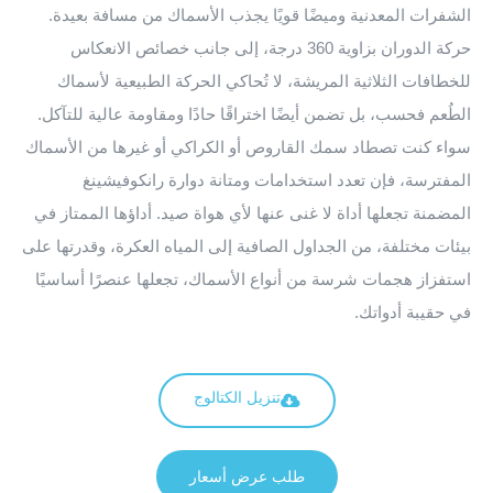
الشفرات المعدنية وميضًا قويًا يجذب الأسماك من مسافة بعيدة.
حركة الدوران بزاوية 360 درجة، إلى جانب خصائص الانعكاس
للخطافات الثلاثية المريشة، لا تُحاكي الحركة الطبيعية لأسماك
الطُعم فحسب، بل تضمن أيضًا اختراقًا حادًا ومقاومة عالية للتآكل.
سواء كنت تصطاد سمك القاروص أو الكراكي أو غيرها من الأسماك
المفترسة، فإن تعدد استخدامات ومتانة دوارة رانكوفيشينغ
المضمنة تجعلها أداة لا غنى عنها لأي هواة صيد. أداؤها الممتاز في
بيئات مختلفة، من الجداول الصافية إلى المياه العكرة، وقدرتها على
استفزاز هجمات شرسة من أنواع الأسماك، تجعلها عنصرًا أساسيًا
في حقيبة أدواتك.
تنزيل الكتالوج
طلب عرض أسعار