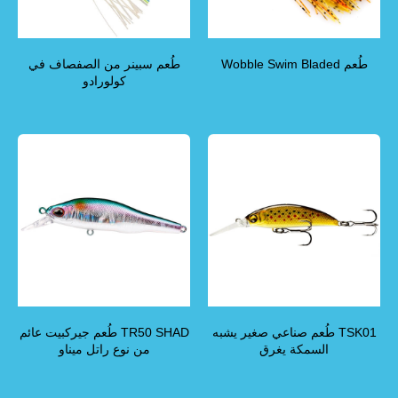
طُعم Wobble Swim Bladed
طُعم سبينر من الصفصاف في
كولورادو
TSK01 طُعم صناعي صغير يشبه
TR50 SHAD طُعم جيركبيت عائم
السمكة يغرق
من نوع راتل ميناو