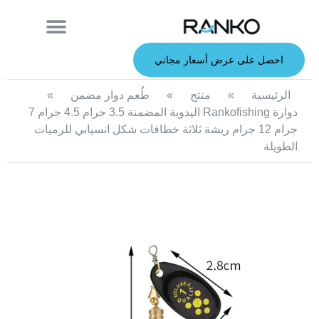
معلومات عنا
قصبة الصيد
الطعوم الصلبة
الطعوم الناعمة
خدمة صانعي القطع الأصلية
الطعوم المعدنية
احصل على عرض أسعار مجاني
الرئيسية
»
منتج
»
طُعم دوار مضمن
»
دوارة Rankofishing اليدوية المضمنة 3.5 جرام 4.5 جرام 7
جرام 12 جرام ريشة ثلاثة خطافات شكل انسيابي للرميات
الطويلة