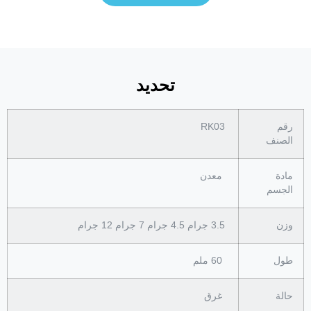
تحديد
رقم
RK03
الصنف
مادة
معدن
الجسم
وزن
3.5 جرام 4.5 جرام 7 جرام 12 جرام
طول
60 ملم
حالة
غرق