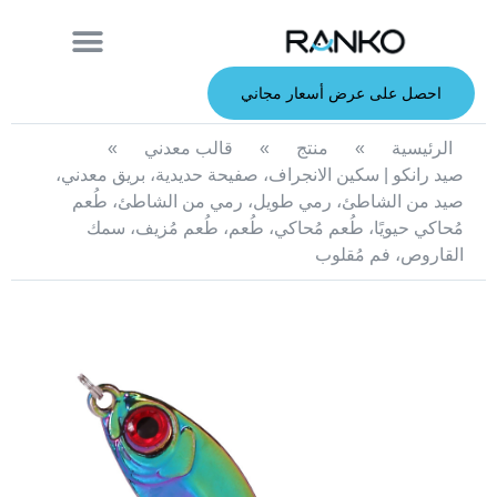
معلومات عنا
قصبة الصيد
الطعوم الصلبة
الطعوم الناعمة
خدمة صانعي القطع الأصلية
الطعوم المعدنية
احصل على عرض أسعار مجاني
الرئيسية
»
منتج
»
قالب معدني
»
صيد رانكو | سكين الانجراف، صفيحة حديدية، بريق معدني،
صيد من الشاطئ، رمي طويل، رمي من الشاطئ، طُعم
مُحاكي حيويًا، طُعم مُحاكي، طُعم، طُعم مُزيف، سمك
القاروص، فم مُقلوب