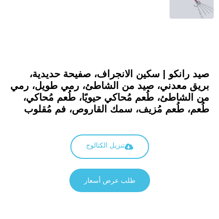
صيد رانكو | سكين الانجراف، صفيحة حديدية،
بريق معدني، صيد من الشاطئ، رمي طويل، رمي
من الشاطئ، طُعم مُحاكي حيويًا، طُعم مُحاكي،
طُعم، طُعم مُزيف، سمك القاروص، فم مُقلوب
تنزيل الكتالوج
طلب عرض أسعار