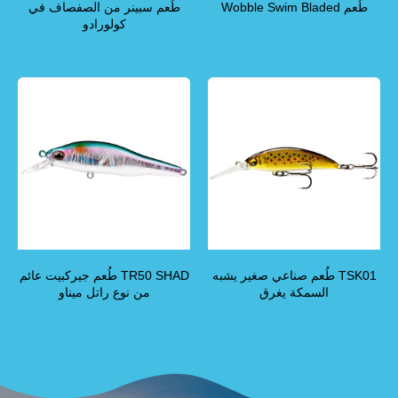
طُعم Wobble Swim Bladed
طُعم سبينر من الصفصاف في
كولورادو
TSK01 طُعم صناعي صغير يشبه
TR50 SHAD طُعم جيركبيت عائم
السمكة يغرق
من نوع راتل ميناو