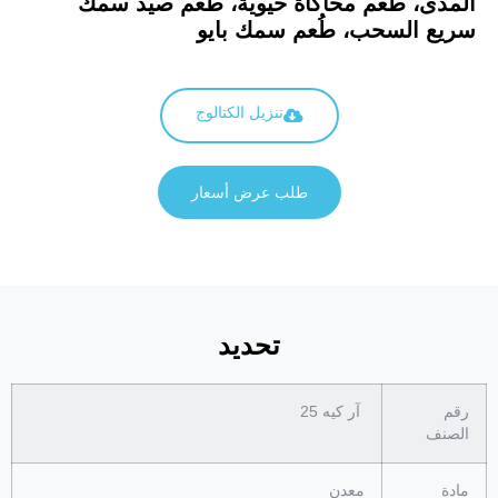
المدى، طُعم محاكاة حيوية، طُعم صيد سمك
سريع السحب، طُعم سمك بايو
تنزيل الكتالوج
طلب عرض أسعار
تحديد
رقم
آر كيه 25
الصنف
مادة
معدن