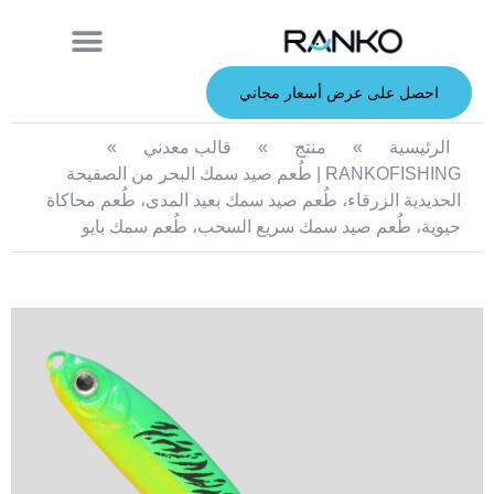
معلومات عنا
قصبة الصيد
الطعوم الصلبة
الطعوم الناعمة
خدمة صانعي القطع الأصلية
الطعوم المعدنية
احصل على عرض أسعار مجاني
الرئيسية
»
منتج
»
قالب معدني
»
RANKOFISHING | طُعم صيد سمك البحر من الصفيحة
الحديدية الزرقاء، طُعم صيد سمك بعيد المدى، طُعم محاكاة
حيوية، طُعم صيد سمك سريع السحب، طُعم سمك بايو