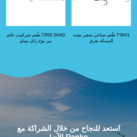
TSK01 طُعم صناعي صغير يشبه
TR50 SHAD طُعم جيركبيت عائم
السمكة يغرق
من نوع راتل ميناو
استعد للنجاح من خلال الشراكة مع
Ranko الآن!