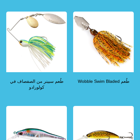
طُعم Wobble Swim Bladed
طُعم سبينر من الصفصاف في
كولورادو