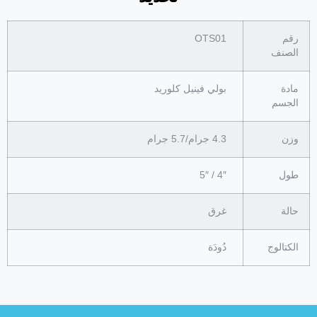
رقم
OTS01
الصنف
مادة
بولي فينيل كلوريد
الجسم
وزن
4.3 جرام/5.7 جرام
طول
4″ / 5″
حالة
غرق
الكتالوج
دُودَة