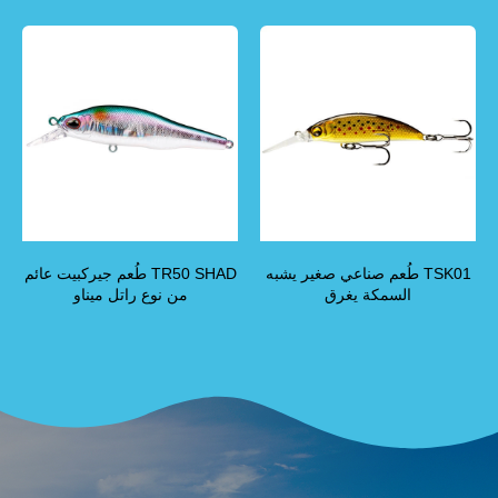
TSK01 طُعم صناعي صغير يشبه
TR50 SHAD طُعم جيركبيت عائم
السمكة يغرق
من نوع راتل ميناو