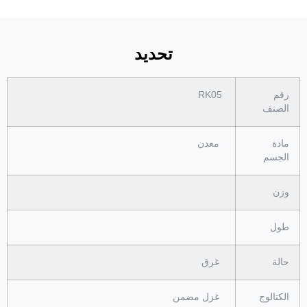
تحديد
رقم
RK05
الصنف
مادة
معدن
الجسم
وزن
طول
حالة
غرق
الكتالوج
غزل مضمن