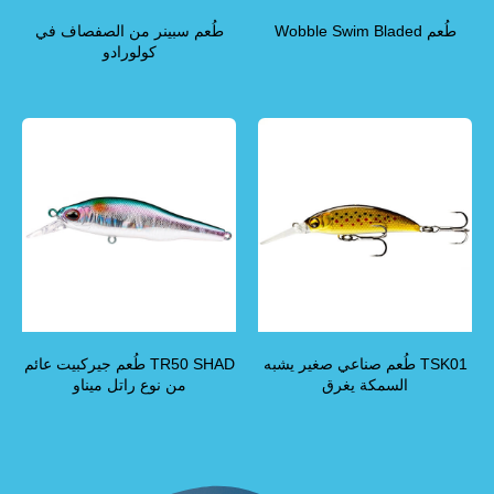
طُعم Wobble Swim Bladed
طُعم سبينر من الصفصاف في
كولورادو
TSK01 طُعم صناعي صغير يشبه
TR50 SHAD طُعم جيركبيت عائم
السمكة يغرق
من نوع راتل ميناو