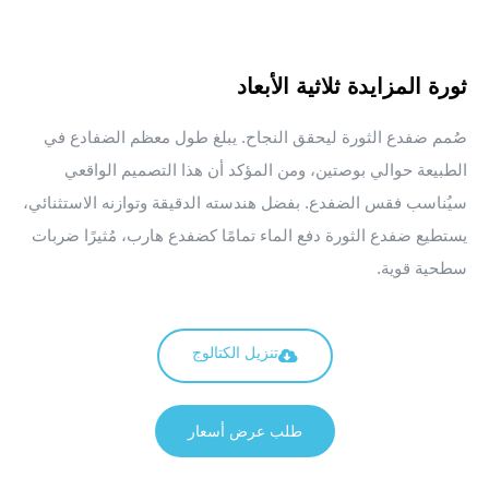
ثورة المزايدة ثلاثية الأبعاد
صُمم ضفدع الثورة ليحقق النجاح. يبلغ طول معظم الضفادع في
الطبيعة حوالي بوصتين، ومن المؤكد أن هذا التصميم الواقعي
سيُناسب فقس الضفدع. بفضل هندسته الدقيقة وتوازنه الاستثنائي،
يستطيع ضفدع الثورة دفع الماء تمامًا كضفدع هارب، مُثيرًا ضربات
سطحية قوية.
تنزيل الكتالوج
طلب عرض أسعار