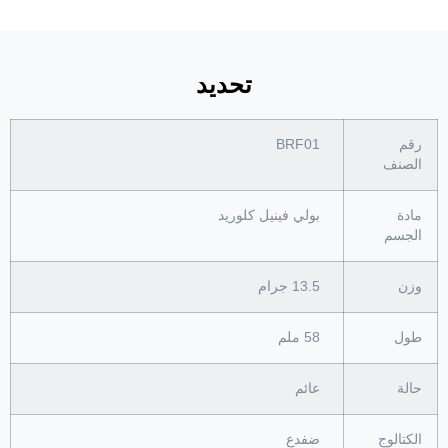
تحديد
رقم
BRF01
الصنف
مادة
بولي فينيل كلوريد
الجسم
وزن
13.5 جرام
طول
58 ملم
حالة
عائم
الكتالوج
ضفدع