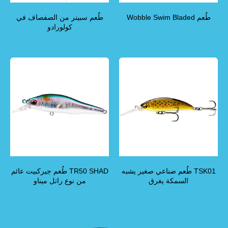
طُعم Wobble Swim Bladed
طُعم سبينر من الصفصاف في
كولورادو
TSK01 طُعم صناعي صغير يشبه
TR50 SHAD طُعم جيركبيت عائم
السمكة يغرق
من نوع راتل ميناو