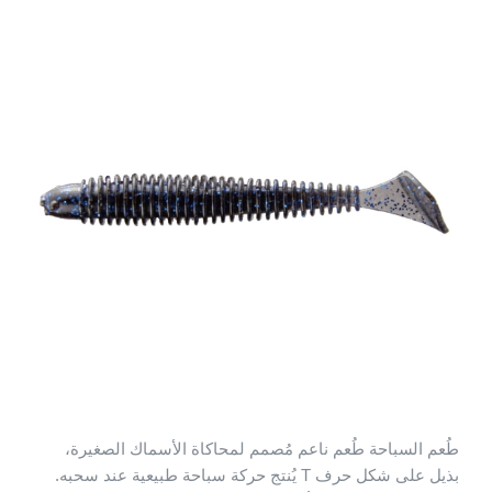
طُعم السباحة طُعم ناعم مُصمم لمحاكاة الأسماك الصغيرة،
بذيل على شكل حرف T يُنتج حركة سباحة طبيعية عند سحبه.