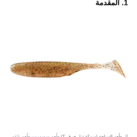
1. المقدمة
ال
طُعم سويمبيت طُعم ناعم
طُعم السباحة (سمكة ذيل حرف T)