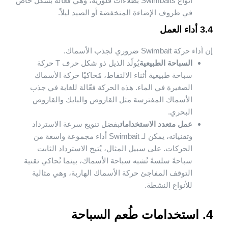
أنواع Swimbaits بطلاءات فلورية، وهي فعالة بشكل خاص
في ظروف الإضاءة المنخفضة أو الصيد ليلاً.
3.4 أداء العمل
إن أداء حركة Swimbait ضروري لجذب الأسماك.
السباحة الطبيعية
يُولّد الذيل ذو شكل حرف T حركة
سباحة طبيعية أثناء الالتقاط، مُحاكيًا حركة الأسماك
الصغيرة في الماء. هذه الحركة فعّالة للغاية في جذب
الأسماك المفترسة مثل القاروص والبايك والقاروص
البحري.
عمل متعدد الاستخدامات
بفضل تنويع سرعة الاسترداد
وتقنياته، يمكن لـ Swimbait أداء مجموعة واسعة من
الحركات. على سبيل المثال، يُتيح الاسترداد الثابت
سباحةً سلسةً تُشبه سباحة الأسماك، بينما تُحاكي تقنية
التوقف المفاجئ حركة الأسماك الهاربة، وهي مثالية
للأنواع النشطة.
4. استخدامات طُعم السباحة