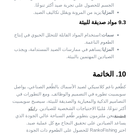
الجسم للحصول على تجربة صيد أكثر تنوعًا.
المزايا
:يزيد من المرونة ويقلل تكاليف الصيد.
9.3 مواد صديقة للبيئة
سمات
:استخدام المواد القابلة للتحلل الحيوي في إنتاج
الطعوم الناعمة.
المزايا
:يساهم في ممارسات الصيد المستدامة، ويجذب
الصيادين المهتمين بالبيئة.
10. الخاتمة
كطُعم ناعم كلاسيكي لصيد الأسماك بالطُعم الصناعي، يواصل
سويمبيت تطوره في التصميم والوظائف. ومع التطورات في
التصاميم الذكية والمعيارية والصديقة للبيئة، سيصبح سويمبيت
أكثر تنوعًا، مُلبيًا الاحتياجات الشخصية للصيادين.
رانكو
نحن ملتزمون بتطوير طُعم السباحة عالي الجودة الذي
فيشينغ
يساعد الصيادين على تحقيق النجاح مع كل عملية صيد.
اختر RankoFishing للحصول على الطعوم ذات الجودة