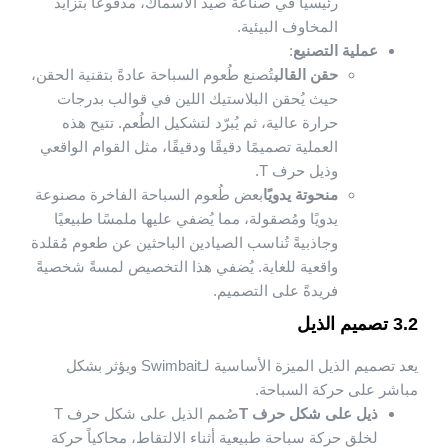
رئيسيًا في صناعة صيد الأسماك، مدفوعًا بتزايد
المخاوف البيئية.
عملية التصنيع
:
حقن القالب
تُصنع طُعوم السباحة عادةً بتقنية الحقن،
حيث يُحقن البلاستيك اللين في قوالب بدرجات
حرارة عالية، ثم يُبرّد لتشكيل الطُعم. تتيح هذه
العملية تصميمًا دقيقًا ودقيقًا، مثل القوام الواقعي
وذيل حرف T.
منحوتة يدويًا
بعض طُعوم السباحة الفاخرة مصنوعة
يدويًا ومُصقولة، مما يُضفي عليها ملمسًا طبيعيًا
وجاذبيةً تُناسب الصيادين الباحثين عن طعوم مُقلدة
واقعية للغاية. يُضفي هذا التخصيص لمسةً شخصيةً
فريدةً على التصميم.
3.2 تصميم الذيل
يعد تصميم الذيل الميزة الأساسية لـSwimbait ويؤثر بشكل
مباشر على حركة السباحة.
ذيل على شكل حرف T
صُمم الذيل على شكل حرف T
لخلق حركة سباحة طبيعية أثناء الالتقاط، محاكياً حركة