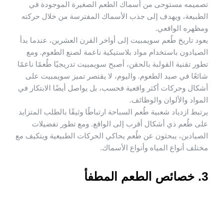
تصميمه مستوحى من أسماك الطعم الصغيرة الموجودة في
الطبيعة، ويهدف إلى جذب الأسماك المفترسة من خلال حركته
ومظهره الواقعي.
يعود تاريخ طُعم سويمبيت إلى أواخر القرن العشرين، عندما بدأ
الصيادون باستخدام مواد بلاستيكية ناعمة لصنع الطعوم. ومع
تطور تقنية القولبة بالحقن، أصبح سويمبيت تدريجيًا طُعمًا ناعمًا
شائعًا في صيد الطعوم. واليوم، لا يقتصر تميز سويمبيت على
أشكال وحركات أكثر واقعية فحسب، بل يواصل أيضًا الابتكار في
المواد والألوان والوظائف.
يرتبط ازدياد شعبية طُعم السباحة ارتباطًا وثيقًا بالطلب المتزايد
على طُعم ذي أشكال أقرب إلى الواقع. ومع تطور تفضيلات
الصيادين، يبحثون عن طُعم يحاكي الحركات الطبيعية ويتكيف مع
مختلف أنواع المياه وأنواع الأسماك.
3. خصائص الطعم المطفأ