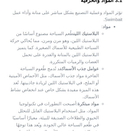
3.1 المواد والحرفية
تؤثر المواد وعملية التصنيع بشكل مباشر على متانة وأداء عمل
Swimbait.
مواد
:
البلاستيك اللين
طُعم السباحة مصنوع أساسًا من
البلاستيك اللين، وهو مرن ومرن، مما يُحاكي حركة
السباحة الطبيعية للأسماك الصغيرة. كما يتميز
البلاستيك اللين بالمتانة والقدرة على تحمل
العضات والرميات المتكررة.
عوامل جذب الأسماك
قد تُدمج طُعوم السباحة
الفاخرة مواد جذب الأسماك، مثل الأحماض الأمينية
أو الملح، في البلاستيك اللين لزيادة جاذبيتها. تُعد
هذه الميزة مفيدة بشكل خاص عند انخفاض نشاط
الأسماك.
مواد مبتكرة
:أصبحت التطورات في تكنولوجيا
المواد، مثل استخدام البلاستيك القابل للتحلل
الحيوي والطلاءات الصديقة للبيئة، معيارًا أساسيًا
في طُعم السباحة عالي الجودة. ويُعد هذا توجهًا