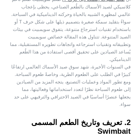
كلاسيكي لصيد الأسماك بالطُعم الصناعي، يحظى بإعجاب
عالمي لمظهره الشبيه بالحياة وحركته الديناميكية في السباحة.
سواءً بتقليد سمكة صغيرة بتصميم ذيلها على شكل حرف T أو
باستخدام تقنيات استرجاع متنوعة، يتفوق سويمبيت في بيئات
الصيد المتنوعة. تتناول هذه المقالة خصائص سويمبيت
وتطبيقاته وتقنيات استرجاعه واتجاهات تطويره المستقبلية، مما
يُساعد الصيادين على تحقيق أقصى استفادة من هذا الطُعم
الديناميكي.
في السنوات الأخيرة، شهد سوق صيد الأسماك العالمي ارتفاعًا
كبيرًا في الطلب على الطعوم الطرية، وخاصةً طعوم السباحة.
ومع تطور المواد وعمليات التصنيع، يتجه المزيد من الصيادين
إلى طعوم السباحة نظرًا لتعدد استخداماتها وفعاليتها، مما
يجعلها عنصرًا أساسيًا في الصيد الاحترافي والترفيهي على حد
سواء.
2. تعريف وتاريخ الطعم المسمى
Swimbait