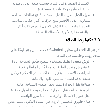
الأسماك الصغيرة في الماء. حُسبت سعة الذيل وطوله
بعناية لضمان حركة واقعية ومستقرة.
طول الذيل
:أطوال الذيل المختلفة تُنتج نطاقات سباحة
متفاوتة. الذيل الأقصر يُتيح حركات أكثر إحكامًا، مناسبة
للصيد الدقيق، بينما الذيل الأطول يُتيح حركات أكثر
مبالغة، مثالية لأنواع الأسماك النشطة.
3.3 تكنولوجيا الطلاء
لا يؤثر الطلاء على مظهر Swimbait فحسب، بل يؤثر أيضًا على
مدى رؤيته وجاذبيته في الماء.
الرش متعدد الطبقات
يستخدم سطح طُعم السباحة عادةً
تقنية رش متعدد الطبقات، مما يُنتج أنماطًا واقعية
لحراشف الأسماك وتأثيرات عاكسة. يتم التحكم في كل
طبقة بدقة لضمان تناسق اللون والمتانة.
طباعة نقل الحرارة
تتميز بعض طعوم السباحة عالية
الجودة بطباعة نقل الحرارة، مما يضيف تفاصيل معقدة
مثل عيون الأسماك والزعانف، مما يعزز الواقعية.
طلاء فلوري
:لتحسين الرؤية في المياه العكرة، تتميز بعض