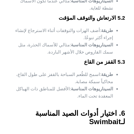
السيناريوهات المناسبة
:مثالي عندما تكون الأسماك
نشطة للغاية.
5.2 الارتعاش والتوقف المؤقت
طريقة
:أضف الهزات والتوقفات أثناء الاسترجاع لإنشاء
إجراء أكثر تنوعًا.
السيناريوهات المناسبة
:مثالي للأسماك الحذرة، مثل
سمك القاروص خلال الأشهر الباردة.
5.3 القفز من القاع
طريقة
:اسمح للطُعم السباحة بالقفز على طول القاع،
محاكياً سمكة مصابة.
السيناريوهات المناسبة
:الأفضل للمناطق ذات الهياكل
المعقدة تحت الماء.
6. اختيار أدوات الصيد المناسبة
لـSwimbait