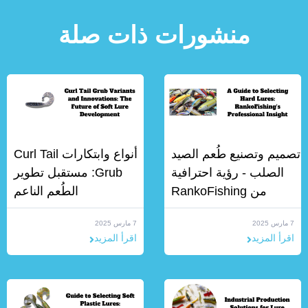
منشورات ذات صلة
تصميم وتصنيع طُعم الصيد
أنواع وابتكارات Curl Tail
الصلب - رؤية احترافية
Grub: مستقبل تطوير
من RankoFishing
الطُعم الناعم
7 مارس 2025
7 مارس 2025
اقرأ المزيد
اقرأ المزيد