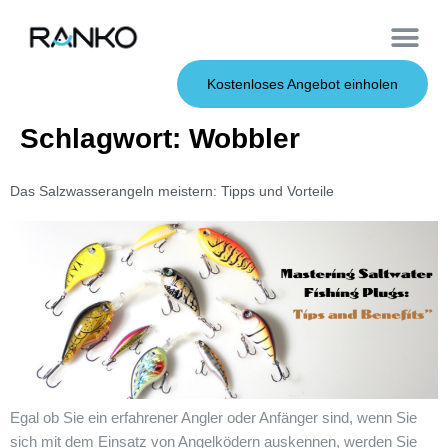
OEM-Dienst
Weiche Köder
Harte Köder
Kostenloses Angebot einholen
Schlagwort:
Wobbler
Das Salzwasserangeln meistern: Tipps und Vorteile
Egal ob Sie ein erfahrener Angler oder Anfänger sind, wenn Sie
sich mit dem Einsatz von Angelködern auskennen, werden Sie