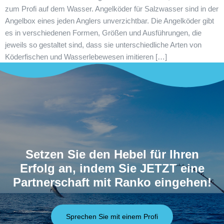
zum Profi auf dem Wasser. Angelköder für Salzwasser sind in der
Angelbox eines jeden Anglers unverzichtbar. Die Angelköder gibt
es in verschiedenen Formen, Größen und Ausführungen, die
jeweils so gestaltet sind, dass sie unterschiedliche Arten von
Köderfischen und Wasserlebewesen imitieren […]
Setzen Sie den Hebel für Ihren
Erfolg an, indem Sie JETZT eine
Partnerschaft mit Ranko eingehen!
Sprechen Sie mit einem Profi