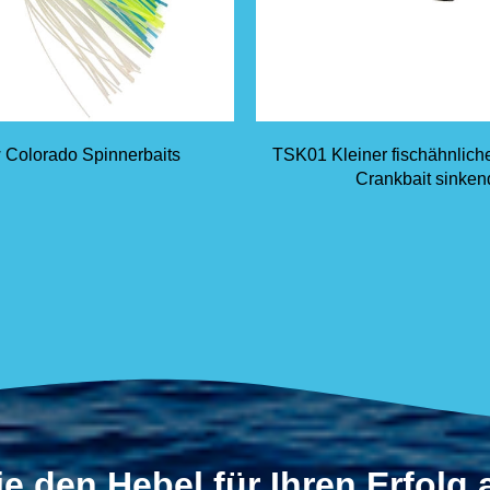
 Colorado Spinnerbaits
TSK01 Kleiner fischähnlich
Crankbait sinken
e den Hebel für Ihren Erfolg