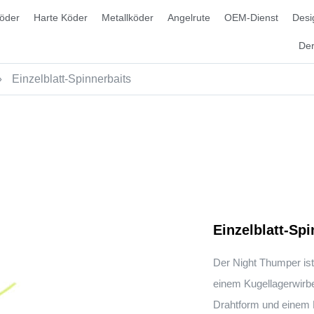
öder
Harte Köder
Metallköder
Angelrute
OEM-Dienst
Desi
Der
»
Einzelblatt-Spinnerbaits
Einzelblatt-Spi
Der Night Thumper ist
einem Kugellagerwirbe
Drahtform und einem 