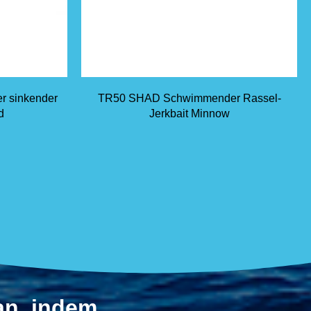
er sinkender
TR50 SHAD Schwimmender Rassel-
d
Jerkbait Minnow
 an, indem