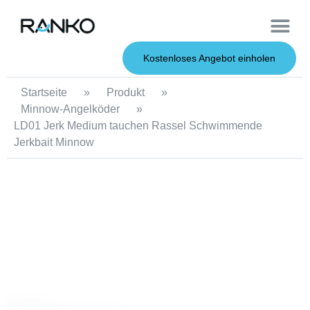
OEM-Dienst
Weiche Köder
Harte Köder
Kostenloses Angebot einholen
Startseite
»
Produkt
»
Minnow-Angelköder
»
LD01 Jerk Medium tauchen Rassel Schwimmende
Jerkbait Minnow