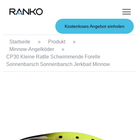
OEM-Dienst
Weiche Köder
Harte Köder
Kostenloses Angebot einholen
Startseite
»
Produkt
»
Minnow-Angelköder
»
CP30 Kleine Ratlle Schwimmende Forelle
Sonnenbarsch Sonnenbarsch Jerkbait Minnow