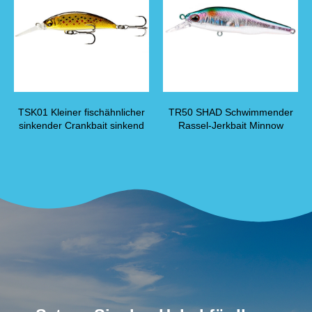
TSK01 Kleiner fischähnlicher
TR50 SHAD Schwimmender
sinkender Crankbait sinkend
Rassel-Jerkbait Minnow