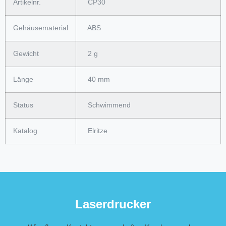
Artikelnr.
CP30
Gehäusematerial
ABS
Gewicht
2 g
Länge
40 mm
Status
Schwimmend
Katalog
Elritze
Laserdrucker