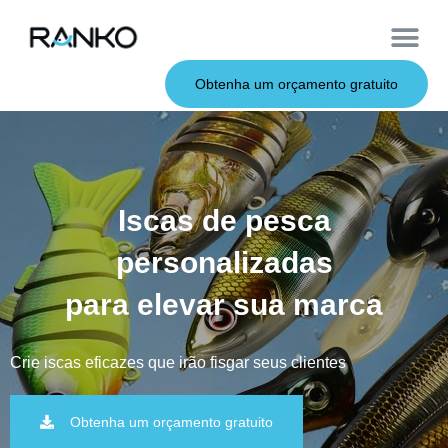
Iscas macias
Vara de pesca
Iscas duras
Iscas de metal
Serviço OEM
Sobre nós
Obtenha um orçamento gratuito
Iscas de pesca
personalizadas
para elevar sua marca
Crie iscas eficazes que irão fisgar seus clientes
Obtenha um orçamento gratuito