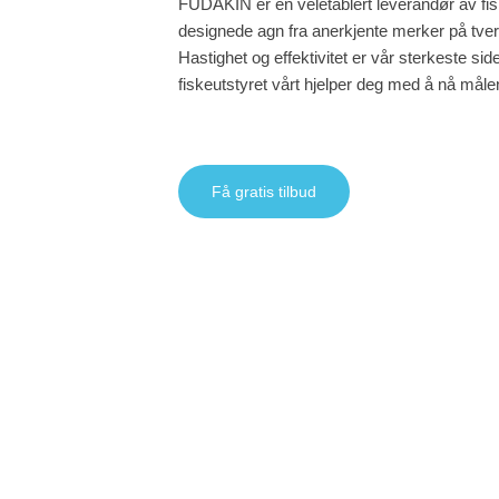
FUDAKIN er en veletablert leverandør av fis
designede agn fra anerkjente merker på tver
Hastighet og effektivitet er vår sterkeste side
fiskeutstyret vårt hjelper deg med å nå måle
Få gratis tilbud