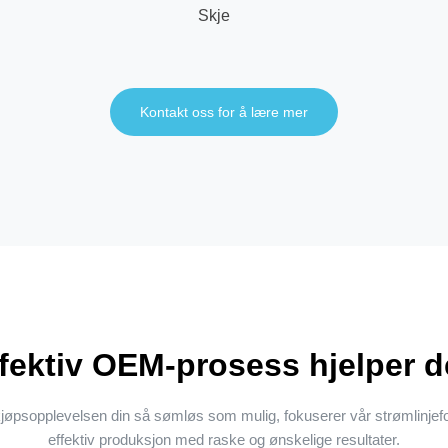
Skje
Kontakt oss for å lære mer
fektiv OEM-prosess hjelper 
jøpsopplevelsen din så sømløs som mulig, fokuserer vår strømlin
effektiv produksjon med raske og ønskelige resultater.