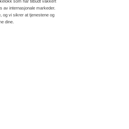
kelokk som har tilbudt vakkert
s av internasjonale markeder.
, og vi sikrer at tjenestene og
ne dine.