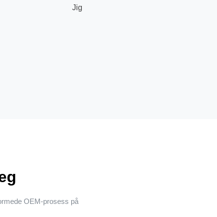
Jig
deg
jeformede OEM-prosess på