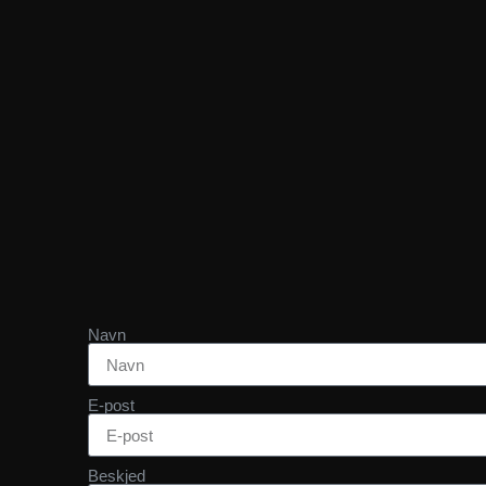
Navn
E-post
Beskjed