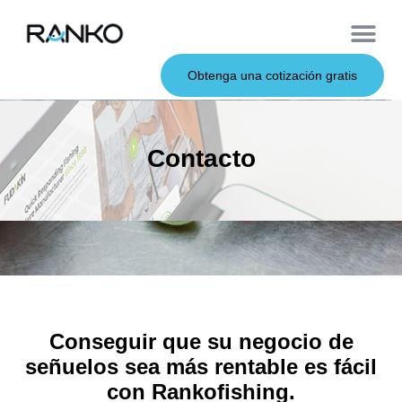
Cebos de metal
Sobre nosotros
Cebos blandos
Caña de pescar
Cebos duros
Servicio OEM
Obtenga una cotización gratis
Contacto
Conseguir que su negocio de
señuelos sea más rentable es fácil
con Rankofishing.