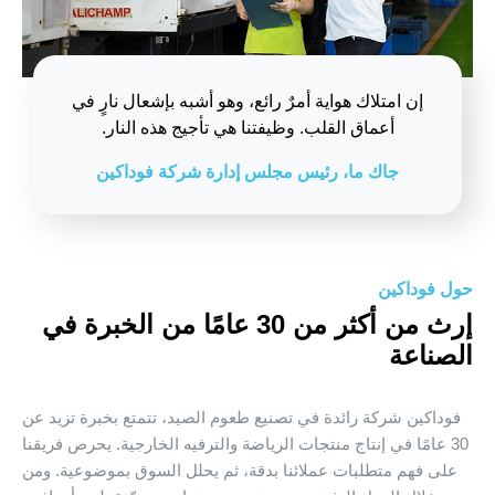
إن امتلاك هواية أمرٌ رائع، وهو أشبه بإشعال نارٍ في
أعماق القلب. وظيفتنا هي تأجيج هذه النار.
جاك ما، رئيس مجلس إدارة شركة فوداكين
حول فوداكين
إرث من أكثر من 30 عامًا من الخبرة في
الصناعة
فوداكين شركة رائدة في تصنيع طعوم الصيد، تتمتع بخبرة تزيد عن
30 عامًا في إنتاج منتجات الرياضة والترفيه الخارجية. يحرص فريقنا
على فهم متطلبات عملائنا بدقة، ثم يحلل السوق بموضوعية. ومن